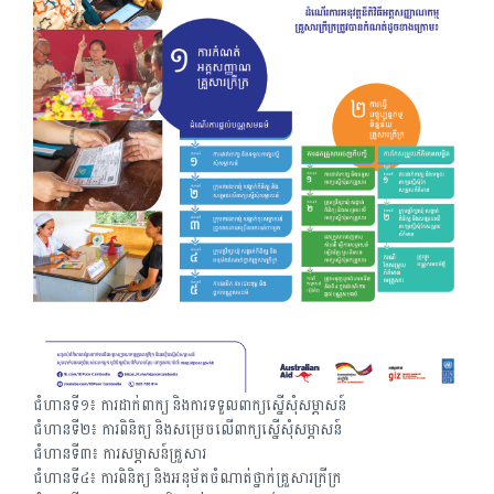
ជំហានទី១៖ ការដាក់ពាក្យ និងការទទួលពាក្យស្នើសុំសម្ភាសន៍
ជំហានទី២៖ ការពិនិត្យ និងសម្រេចលើពាក្យស្នើសុំសម្ភាសន៍
ជំហានទី៣៖ ការសម្ភាសន៍គ្រួសារ
ជំហានទី៤៖ ការពិនិត្យ និងអនុម័តចំណាត់ថ្នាក់គ្រួសារក្រីក្រ