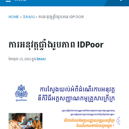
HOME
»
ឯកសារ
»
ការអនុវត្តផ្ទាំងរូបភាព IDPOOR
ការអនុវត្តផ្ទាំងរូបភាព IDPoor
ខែ​កក្កដា 15, 2022
ក្នុង
ឯកសារ