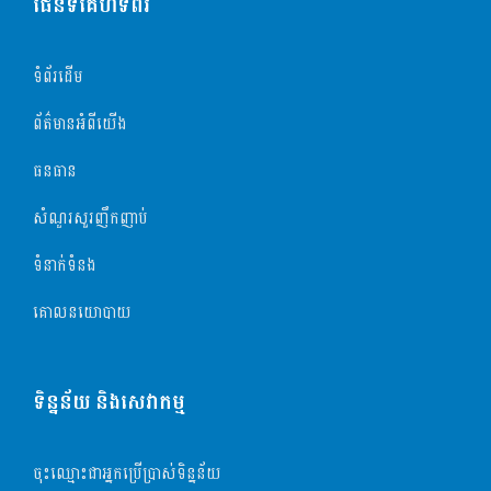
ផែនទីគេហទំព័រ
ទំព័រដើម
ព័ត៌មានអំពីយើង
ធនធាន
សំណួរសួរញឹកញាប់
ទំនាក់ទំនង
គោលនយោបាយ
ទិន្នន័យ និងសេវាកម្ម
ចុះឈ្មោះជាអ្នកប្រើប្រាស់ទិន្នន័យ