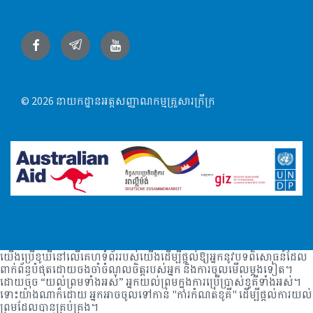
Facebook
Telegram
YouTube
© 2026 នាយកដ្ឋានអត្តសញ្ញាណកម្មគ្រួសារក្រីក្រ
យើងប្រើខូឃីនៅលើគេហទំព័ររបស់យើងដើម្បីផ្តល់ឱ្យអ្នកនូវបទពិសោធន៍ដែល
ពាក់ព័ន្ធបំផុតដោយចងចាំចំណូលចិត្តរបស់អ្នក និងការចូលមើលម្តងទៀត។
ដោយចុច “យល់ព្រមទាំងអស់” អ្នកយល់ព្រមក្នុងការប្រើប្រាស់ខូគីទាំងអស់។
ទោះយ៉ាងណាក៏ដោយ អ្នកអាចចូលទៅកាន់ "ការកំណត់ខូគី" ដើម្បីផ្តល់ការយល់
ព្រមដែលបានគ្រប់គ្រង។