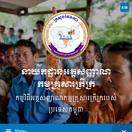
Skip
Skip
Skip
to
to
to
KM
content
main
footer
navigation
នាយកដ្ឋានអត្តសញ្ញាណ
កម្មគ្រួសារក្រីក្រ
កម្មវិធី​អត្តសញ្ញាណ​កម្ម​គ្រួសារ​ក្រីក្ររបស់
ប្រទេសកម្ពុជា
Menu