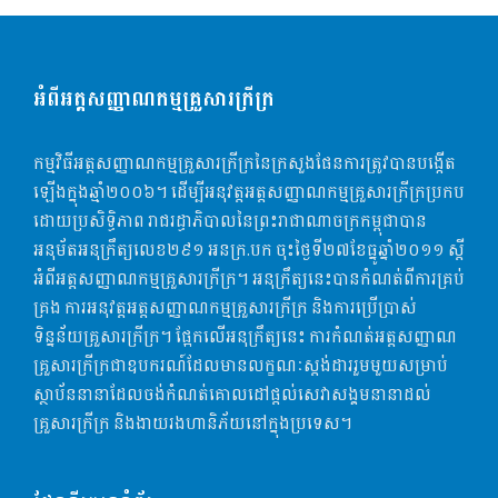
អំពីអត្តសញ្ញាណកម្មគ្រួសារក្រីក្រ
កម្មវិធីអត្តសញ្ញាណកម្មគ្រួសារក្រីក្រនៃក្រសួងផែនការត្រូវបានបង្កើត
ឡើងក្នុងឆ្មាំ២០០៦។ ដើម្បី​អនុវត្ដអត្តសញ្ញាណកម្មគ្រួសារក្រីក្រប្រកប
ដោយប្រសិទ្ធិភាព រាជរដ្ធាភិបាលនៃព្រះរាជាណាចក្រកម្ពុជាបាន
អនុម័តអនុក្រឹត្យលេខ​២៩១ អនក្រ.បក​ ចុះថ្ងៃទី២៧ខែធ្នូឆ្នាំ២០១១ ស្តី
អំពីអត្តសញ្ញាណកម្មគ្រួសារក្រីក្រ​។​ អនុក្រឹត្យនេះបានកំណត់ពីការគ្រប់
គ្រង ការអនុវត្តអត្តសញ្ញាណកម្មគ្រួសារក្រីក្រ និងការប្រើប្រាស់
ទិន្នន័យគ្រួសារក្រីក្រ។​ ផ្អែកលើអនុក្រឹត្យ​នេះ ការកំណត់អត្តសញ្ញាណ
គ្រួសារក្រីក្រជាឧបករណ៍ដែលមានលក្ខណៈ​ស្តង់ដាររួមមួយសម្រាប់
ស្ថាប័ននានាដែលចង់កំណត់គោលដៅផ្ដល់សេវាសង្គមនានាដល់
គ្រួសារក្រីក្រ និងងាយរងហានិភ័យនៅក្នុងប្រទេស។