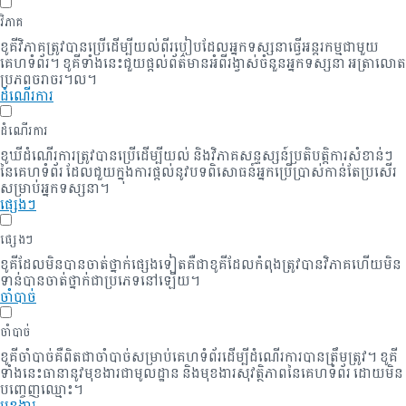
វិភាគ
ខូគីវិភាគត្រូវបានប្រើដើម្បីយល់ពីរបៀបដែលអ្នកទស្សនាធ្វើអន្តរកម្មជាមួយ
គេហទំព័រ។ ខូគីទាំងនេះជួយផ្តល់ព័ត៌មានអំពីរង្វាស់ចំនួនអ្នកទស្សនា អត្រាលោត
ប្រភពចរាចរ។ល។
ដំណើរការ
ដំណើរការ
ខូឃីដំណើរការត្រូវបានប្រើដើម្បីយល់ និងវិភាគសន្ទស្សន៍ប្រតិបត្តិការសំខាន់ៗ
នៃគេហទំព័រ ដែលជួយក្នុងការផ្តល់នូវបទពិសោធន៍អ្នកប្រើប្រាស់កាន់តែប្រសើរ
សម្រាប់អ្នកទស្សនា។
ផ្សេងៗ
ផ្សេងៗ
ខូគី​ដែល​មិន​បាន​ចាត់​ថ្នាក់​ផ្សេង​ទៀត​គឺ​ជា​ខូគី​ដែល​កំពុង​ត្រូវ​បាន​វិភាគ​ហើយ​មិន​
ទាន់​បាន​ចាត់​ថ្នាក់​ជា​ប្រភេទ​នៅឡើយ។
ចាំបាច់
ចាំបាច់
ខូគីចាំបាច់គឺពិតជាចាំបាច់សម្រាប់គេហទំព័រដើម្បីដំណើរការបានត្រឹមត្រូវ។ ខូគី
ទាំងនេះធានានូវមុខងារជាមូលដ្ឋាន និងមុខងារសុវត្ថិភាពនៃគេហទំព័រ ដោយមិន
បញ្ចេញឈ្មោះ។
មុខងារ