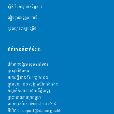
ស្ថិតិ និងទាញយកទិន្នន័យ
ផ្ទៀងផ្ទាត់ប័ណ្ណសមធម៌
ចុះឈ្មោះពាក្យបណ្តឹង
ព័ត៌មានទំនាក់ទំនង
ព័ត៌មានបន្ថែម សូមទាក់ទង៖
ក្រសួងផែនការ
អាគារថ្មី ជាន់ទី៥​ បន្ទប់៥០៦
ផ្លូវលេខ៣៦០ សង្កាត់បឹងកេងកង១
ខណ្ឌចំការមន រាជធានីភ្នំពេញ
ព្រះរាជាណាចក្រកម្ពុជា
លេខទូរស័ព្ទ៖
០២៣​​ ៧២៦ ៨១៤
អ៊ីម៉ែល៖
support@idpoor.gov.kh