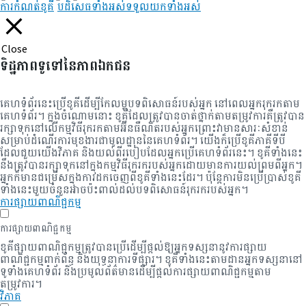
ការកំណត់ខូគី
បដិសេធទាំងអស់
ទទួលយកទាំងអស់
Close
ទិដ្ឋភាពទូទៅនៃភាពឯកជន
គេហទំព័រនេះប្រើខូគីដើម្បីកែលម្អបទពិសោធន៍របស់អ្នក នៅពេលអ្នករុករកតាម
គេហទំព័រ។ ក្នុងចំណោមនោះ ខូគីដែលត្រូវបានចាត់ថ្នាក់តាមតម្រូវការគឺត្រូវបាន
រក្សាទុកនៅលើកម្មវិធីរុករកតាមអ៊ីនធឺណិតរបស់អ្នកព្រោះវាមានសារៈសំខាន់
សម្រាប់ដំណើរការមុខងារជាមូលដ្ឋាននៃគេហទំព័រ។ យើងក៏ប្រើខូគីភាគីទីបី
ដែលជួយយើងវិភាគ និងយល់ពីរបៀបដែលអ្នកប្រើគេហទំព័រនេះ។ ខូគីទាំងនេះ
នឹងត្រូវបានរក្សាទុកនៅក្នុងកម្មវិធីរុករករបស់អ្នកដោយមានការយល់ព្រមពីអ្នក។
អ្នក​ក៏​មាន​ជម្រើស​ក្នុង​ការ​ដក​ចេញ​ពី​ខូគី​ទាំងនេះ​ដែរ។ ប៉ុន្តែការមិនប្រើប្រាស់ខូគី
ទាំងនេះមួយចំនួនអាចប៉ះពាល់ដល់បទពិសោធន៍រុករករបស់អ្នក។
ការផ្សាយពាណិជ្ជកម្ម
ការផ្សាយពាណិជ្ជកម្ម
ខូគីផ្សាយពាណិជ្ជកម្មត្រូវបានប្រើដើម្បីផ្តល់ឱ្យអ្នកទស្សនានូវការផ្សាយ
ពាណិជ្ជកម្មពាក់ព័ន្ធ និងយុទ្ធនាការទីផ្សារ។ ខូគីទាំងនេះតាមដានអ្នកទស្សនានៅ
ទូទាំងគេហទំព័រ និងប្រមូលព័ត៌មានដើម្បីផ្តល់ការផ្សាយពាណិជ្ជកម្មតាម
តម្រូវការ។
វិភាគ