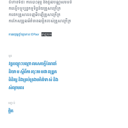
ជំហានទី៥៖ ការបោះពុម្ព និងផ្តល់បណ្ណសមធម៌
ការធ្វើបច្ចុប្បន្នកម្មទិន្នន័យគ្រួសារក្រីក្រ
ការដកគ្រួសារចេញពីបញ្ជីគ្រួសារក្រីក្រ
ការកែសម្រួលព័ត៌មានលម្អិតរបស់គ្រួសារក្រីក្រ
ការអនុវត្តផ្ទាំងរូបភាព IDPoor
ទាញយក
មុន
វគ្គបណ្តុះបណ្តាលសេចក្តីណែនាំ
និយាម ស្តីពីការចុះតាមដានត្រួត
ពិនិត្យ និងគ្រប់គ្រងមតិជំទាស់ និង
សំណូមពរ
បន្ទាប់
ផ្លិត