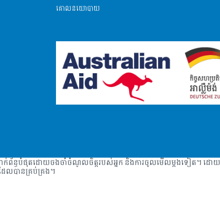
គោលនយោបាយ
ក់ព័ន្ធបំផុតដោយចងចាំចំណូលចិត្តរបស់អ្នក និងការចូលមើលម្តងទៀត។ ដោយចុច
មដែលបានគ្រប់គ្រង។