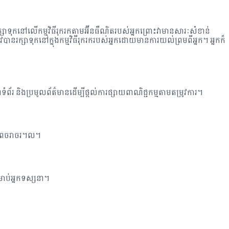
ក្សាទុកនៅលើកម្មវិធីរុករកតាមអ៊ីនធឺណិតរបស់អ្នកព្រោះវាមានសារៈសំខាន់
រក្សាទុកនៅក្នុងកម្មវិធីរុករករបស់អ្នកដោយមានការយល់ព្រមពីអ្នក។ អ្នក​ក៏​
ហទំព័រ និងប្រមូលព័ត៌មានដើម្បីផ្តល់ការផ្សាយពាណិជ្ជកម្មតាមតម្រូវការ។
ប្រភពចរាចរ។ល។
្រាប់អ្នកទស្សនា។