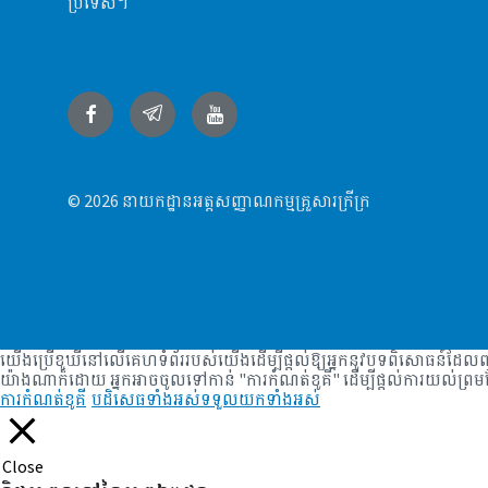
ប្រទេស។
Facebook
Telegram
YouTube
© 2026 នាយកដ្ឋានអត្តសញ្ញាណកម្មគ្រួសារក្រីក្រ
យើងប្រើខូឃីនៅលើគេហទំព័ររបស់យើងដើម្បីផ្តល់ឱ្យអ្នកនូវបទពិសោធន៍ដែលពា
យ៉ាងណាក៏ដោយ អ្នកអាចចូលទៅកាន់ "ការកំណត់ខូគី" ដើម្បីផ្តល់ការយល់ព្រ
ការកំណត់ខូគី
បដិសេធទាំងអស់
ទទួលយកទាំងអស់
Close