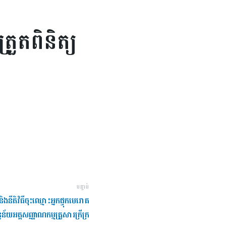
រួតពិនិត្យ
បន្ទាប់
និងនីតិវិធីចុះឈ្មោះអ្នកផ្ទុកមេរោគ
ិន្នន័យ​អត្តសញ្ញាណកម្ម​គ្រួសារក្រីក្រ