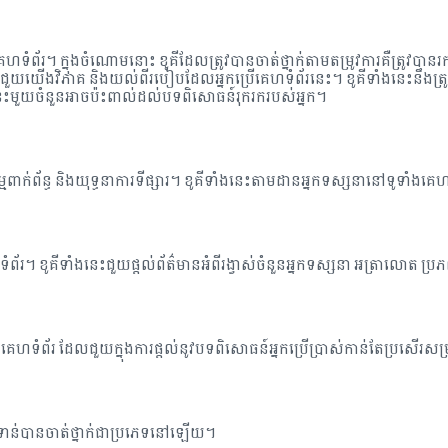
ទំព័រ។ ក្នុងចំណោមនោះ ខូគីដែលត្រូវបានចាត់ថ្នាក់តាមតម្រូវការគឺត្រូវបានរ
ួយយើងវិភាគ និងយល់ពីរបៀបដែលអ្នកប្រើគេហទំព័រនេះ។ ខូគីទាំងនេះនឹងត្រូវបាន
ូគីទាំងនេះមួយចំនួនអាចប៉ះពាល់ដល់បទពិសោធន៍រុករករបស់អ្នក។
ជកម្មពាក់ព័ន្ធ និងយុទ្ធនាការទីផ្សារ។ ខូគីទាំងនេះតាមដានអ្នកទស្សនានៅទូទាំងគេ
ហទំព័រ។ ខូគីទាំងនេះជួយផ្តល់ព័ត៌មានអំពីរង្វាស់ចំនួនអ្នកទស្សនា អត្រាលោត 
ៗនៃគេហទំព័រ ដែលជួយក្នុងការផ្តល់នូវបទពិសោធន៍អ្នកប្រើប្រាស់កាន់តែប្រសើរសម
ិន​ទាន់​បាន​ចាត់​ថ្នាក់​ជា​ប្រភេទ​នៅឡើយ។