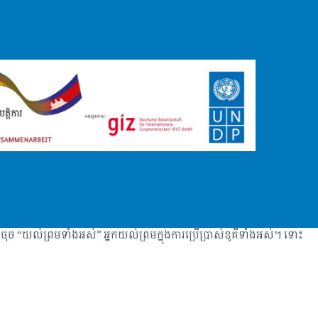
 “យល់ព្រមទាំងអស់” អ្នកយល់ព្រមក្នុងការប្រើប្រាស់ខូគីទាំងអស់។ ទោះ