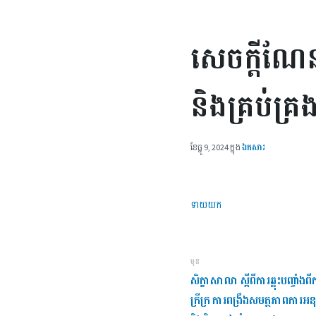
សេចក្ដីណែនា
និងគ្រប់គ្រ
ខែ​ធ្នូ 9, 2024
ក្នុង
ឯកសារ
ទាយយក
មុន
សិក្ខាសាលា ស្តីពីការឆ្លុះបញ្ចាំង
ក្រីក្រ ការពង្រឹងសមត្ថភាពការអនុវ