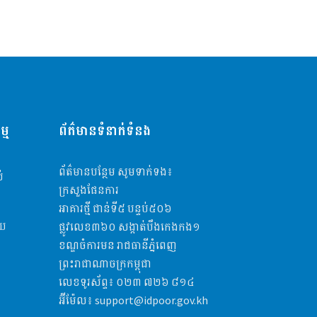
្ម
ព័ត៌មានទំនាក់ទំនង
ព័ត៌មានបន្ថែម សូមទាក់ទង៖
់
ក្រសួងផែនការ
អាគារថ្មី ជាន់ទី៥​ បន្ទប់៥០៦
័យ
ផ្លូវលេខ៣៦០ សង្កាត់បឹងកេងកង១
ខណ្ឌចំការមន រាជធានីភ្នំពេញ
ព្រះរាជាណាចក្រកម្ពុជា
លេខទូរស័ព្ទ៖
០២៣​​ ៧២៦ ៨១៤
អ៊ីម៉ែល៖
support@idpoor.gov.kh