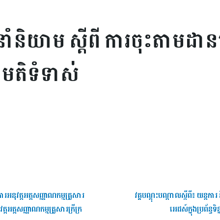
ំនិយាម ស្ដីពី ការចុះតាមដានត្
ងមតិទំទាស់
ពីការអនុវត្តអត្តសញ្ញាណកម្មគ្រួសារ
វគ្គបណ្តុះបណ្តាលស្ពីពី៖ យន្តការ 
ត្តអត្តសញ្ញាណកម្មគ្រួសារក្រីក្រ
អេដស៍​ក្នុងប្រព័ន្ធ​ទ