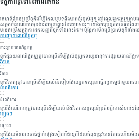
ទិដ្ឋភាពទូទៅនៃភាពឯកជន
គេហទំព័រនេះប្រើខូគីដើម្បីកែលម្អបទពិសោធន៍របស់អ្នក នៅពេលអ្នករុករកតាមគេហ
សម្រាប់ដំណើរការមុខងារជាមូលដ្ឋាននៃគេហទំព័រ។ យើងក៏ប្រើខូគីភាគីទីបីដែលជ
មាន​ជម្រើស​ក្នុង​ការ​ដក​ចេញ​ពី​ខូគី​ទាំងនេះ​ដែរ។ ប៉ុន្តែការមិនប្រើប្រាស់ខ
ការផ្សាយពាណិជ្ជកម្ម
ការផ្សាយពាណិជ្ជកម្ម
ខូគីផ្សាយពាណិជ្ជកម្មត្រូវបានប្រើដើម្បីផ្តល់ឱ្យអ្នកទស្សនានូវការផ្សាយពាណិជ្
វិភាគ
វិភាគ
ខូគីវិភាគត្រូវបានប្រើដើម្បីយល់ពីរបៀបដែលអ្នកទស្សនាធ្វើអន្តរកម្មជាមួយគេ
ដំណើរការ
ដំណើរការ
ខូឃីដំណើរការត្រូវបានប្រើដើម្បីយល់ និងវិភាគសន្ទស្សន៍ប្រតិបត្តិការសំខាន់
ផ្សេងៗ
ផ្សេងៗ
ខូគី​ដែល​មិន​បាន​ចាត់​ថ្នាក់​ផ្សេង​ទៀត​គឺ​ជា​ខូគី​ដែល​កំពុង​ត្រូវ​បាន​វិភាគ​ហើយ​ម