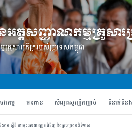
អត្តសញ្ញាណកម្មគ្រួសារក្រ
ម្ម​គ្រួសារ​ក្រីក្ររបស់ប្រទេសកម្ពុជា
េវាកម្ម
ធនធាន
សំណួរសួរញឹកញាប់
ទំនាក់ទំន
ិយាម ស្ដីពី ការចុះតាមដានត្រួតពិនិត្យ និងគ្រប់គ្រងមតិទំទាស់