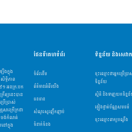
ផែនទីគេហទំព័រ
ទិន្នន័យ និងសេវាកម
ឡើងក្នុង
ទំព័រដើម
ចុះឈ្មោះជាអ្នកប្រើប្រាស
សិទ្ធិភាព
ទិន្នន័យ
ព័ត៌មានអំពីយើង
២៩១ អនក្រ.បក​
ុក្រឹត្យនេះបាន
ស្ថិតិ និងទាញយកទិន្នន
ធនធាន
ប្រើប្រាស់
ផ្ទៀងផ្ទាត់ប័ណ្ណសមធម៌
រួសារក្រីក្រជា
សំណួរសួរញឹកញាប់
លចង់កំណត់
ចុះឈ្មោះពាក្យបណ្តឹង
ទំនាក់ទំនង
នៅក្នុង