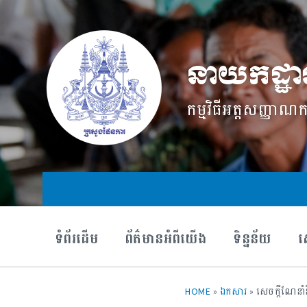
Skip
Skip
Skip
to
to
to
content
main
footer
navigation
នាយកដ្ឋាន
កម្មវិធី​អត្តសញ្ញាណ​ក
ទំព័រដើម
ព័ត៌មានអំពីយើង
ទិន្នន័យ
ស
HOME
»
ឯកសារ
»
សេចក្ដីណែនាំន