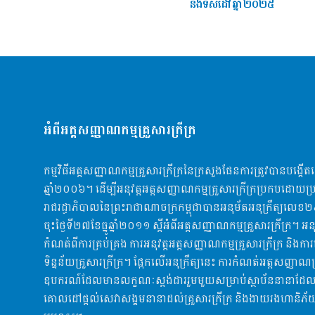
និងទិសដៅឆ្នាំ២០២៥
អំពីអត្តសញ្ញាណកម្មគ្រួសារក្រីក្រ
កម្មវិធីអត្តសញ្ញាណកម្មគ្រួសារក្រីក្រនៃក្រសួងផែនការត្រូវបានបង្កើត
ឆ្មាំ២០០៦។ ដើម្បី​អនុវត្ដអត្តសញ្ញាណកម្មគ្រួសារក្រីក្រប្រកបដោយប្រ
រាជរដ្ធាភិបាលនៃព្រះរាជាណាចក្រកម្ពុជាបានអនុម័តអនុក្រឹត្យលេខ​
ចុះថ្ងៃទី២៧ខែធ្នូឆ្នាំ២០១១ ស្តីអំពីអត្តសញ្ញាណកម្មគ្រួសារក្រីក្រ​។​ អន
កំណត់ពីការគ្រប់គ្រង ការអនុវត្តអត្តសញ្ញាណកម្មគ្រួសារក្រីក្រ និងការ
ទិន្នន័យគ្រួសារក្រីក្រ។​ ផ្អែកលើអនុក្រឹត្យ​នេះ ការកំណត់អត្តសញ្ញាណគ្
ឧបករណ៍ដែលមានលក្ខណៈ​ស្តង់ដាររួមមួយសម្រាប់ស្ថាប័ននានាដែ
គោលដៅផ្ដល់សេវាសង្គមនានាដល់គ្រួសារក្រីក្រ និងងាយរងហានិភ័យ