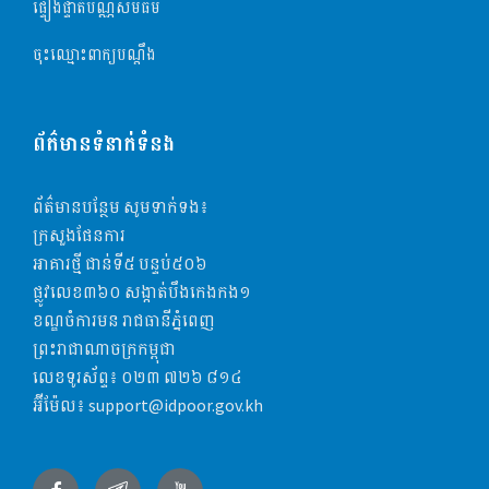
ផ្ទៀងផ្ទាត់ប័ណ្ណសមធម៌
ចុះឈ្មោះពាក្យបណ្តឹង
ព័ត៌មានទំនាក់ទំនង
ព័ត៌មានបន្ថែម សូមទាក់ទង៖
ក្រសួងផែនការ
អាគារថ្មី ជាន់ទី៥​ បន្ទប់៥០៦
ផ្លូវលេខ៣៦០ សង្កាត់បឹងកេងកង១
ខណ្ឌចំការមន រាជធានីភ្នំពេញ
ព្រះរាជាណាចក្រកម្ពុជា
លេខទូរស័ព្ទ៖
០២៣​​ ៧២៦ ៨១៤
អ៊ីម៉ែល៖
support@idpoor.gov.kh