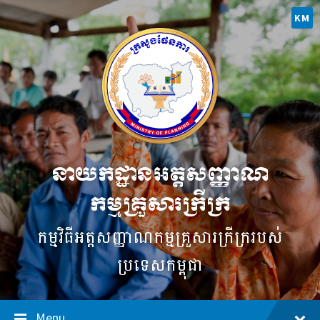
Skip
Skip
Skip
to
to
to
KM
content
main
footer
navigation
នាយកដ្ឋានអត្តសញ្ញាណ
កម្មគ្រួសារក្រីក្រ
កម្មវិធី​អត្តសញ្ញាណ​កម្ម​គ្រួសារ​ក្រីក្ររបស់
ប្រទេសកម្ពុជា
Menu