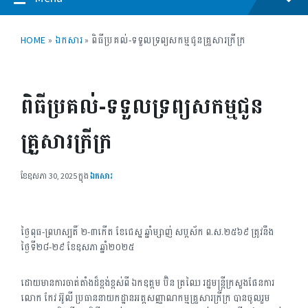
HOME
»
ឯកសារ
»
ពិធីប្រគល់-ទទួលទ្រព្យសកម្មជូនគ្រួសារក្រីក្រ
ពិធីប្រគល់-ទទួលទ្រព្យសកម្មជូន
គ្រួសារក្រីក្រ
ខែ​ឧសភា 30, 2025
ក្នុង
ឯកសារ
ថ្ងៃពុធ-ព្រហស្បតិ៍ ២-៣កើត ខែជេស្ឋ ឆ្នាំម្សាញ់ សប្តស័ក ព.ស.២៥៦៩ ត្រូវនឹង
ថ្ងៃទី២៨-២៩ ខែឧសភា ឆ្នាំ២០២៥
ដោយមានការចាត់តាំងដ៏ខ្ពង់ខ្ពស់ពី ឯកឧត្តម ប៊ិន ត្រឈៃ រដ្ឋមន្ត្រីក្រសួងផែនការ
លោក កែវ អ៊ូលី ប្រធាននាយកដ្ឋានអត្តសញ្ញាណកម្មគ្រួសារក្រីក្រ បានចូលរួម