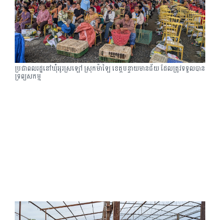
ប្រជាពលរដ្ឋនៅឃុំអូរស្រឡៅ ស្រុកម៉ាឡៃ ខេត្តបន្ទាយមានជ័យ ដែលត្រូវទទួលបាន
ទ្រព្យសកម្ម