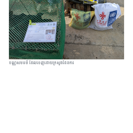
បណ្ណសមធម៌ ដែលចេញដោយក្រសួងផែនការ