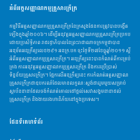
អំពីអត្តសញ្ញាណកម្មគ្រួសារក្រីក្រ
កម្មវិធីអត្តសញ្ញាណកម្មគ្រួសារក្រីក្រនៃក្រសួងផែនការត្រូវបានបង្កើត
ឡើងក្នុងឆ្មាំ២០០៦។ ដើម្បី​អនុវត្ដអត្តសញ្ញាណកម្មគ្រួសារក្រីក្រប្រកប
ដោយប្រសិទ្ធិភាព រាជរដ្ធាភិបាលនៃព្រះរាជាណាចក្រកម្ពុជាបាន
អនុម័តអនុក្រឹត្យលេខ​២៩១ អនក្រ.បក​ ចុះថ្ងៃទី២៧ខែធ្នូឆ្នាំ២០១១ ស្តី
អំពីអត្តសញ្ញាណកម្មគ្រួសារក្រីក្រ​។​ អនុក្រឹត្យនេះបានកំណត់ពីការគ្រប់
គ្រង ការអនុវត្តអត្តសញ្ញាណកម្មគ្រួសារក្រីក្រ និងការប្រើប្រាស់
ទិន្នន័យគ្រួសារក្រីក្រ។​ ផ្អែកលើអនុក្រឹត្យ​នេះ ការកំណត់អត្តសញ្ញាណ
គ្រួសារក្រីក្រជាឧបករណ៍ដែលមានលក្ខណៈ​ស្តង់ដាររួមមួយសម្រាប់
ស្ថាប័ននានាដែលចង់កំណត់គោលដៅផ្ដល់សេវាសង្គមនានាដល់
គ្រួសារក្រីក្រ និងងាយរងហានិភ័យនៅក្នុងប្រទេស។
ផែនទីគេហទំព័រ