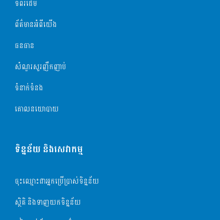
ទំព័រដើម
ព័ត៌មានអំពីយើង
ធនធាន
សំណួរសួរញឹកញាប់
ទំនាក់ទំនង
គោលនយោបាយ
ទិន្នន័យ និងសេវាកម្ម
ចុះឈ្មោះជាអ្នកប្រើប្រាស់ទិន្នន័យ
ស្ថិតិ និងទាញយកទិន្នន័យ