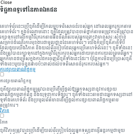
Close
ទិដ្ឋភាពទូទៅនៃភាពឯកជន
គេហទំព័រនេះប្រើខូគីដើម្បីកែលម្អបទពិសោធន៍របស់អ្នក នៅពេលអ្នករុករកតាម
គេហទំព័រ។ ក្នុងចំណោមនោះ ខូគីដែលត្រូវបានចាត់ថ្នាក់តាមតម្រូវការគឺត្រូវបាន
រក្សាទុកនៅលើកម្មវិធីរុករកតាមអ៊ីនធឺណិតរបស់អ្នកព្រោះវាមានសារៈសំខាន់
សម្រាប់ដំណើរការមុខងារជាមូលដ្ឋាននៃគេហទំព័រ។ យើងក៏ប្រើខូគីភាគីទីបី
ដែលជួយយើងវិភាគ និងយល់ពីរបៀបដែលអ្នកប្រើគេហទំព័រនេះ។ ខូគីទាំងនេះ
នឹងត្រូវបានរក្សាទុកនៅក្នុងកម្មវិធីរុករករបស់អ្នកដោយមានការយល់ព្រមពីអ្នក។
អ្នក​ក៏​មាន​ជម្រើស​ក្នុង​ការ​ដក​ចេញ​ពី​ខូគី​ទាំងនេះ​ដែរ។ ប៉ុន្តែការមិនប្រើប្រាស់ខូគី
ទាំងនេះមួយចំនួនអាចប៉ះពាល់ដល់បទពិសោធន៍រុករករបស់អ្នក។
ការផ្សាយពាណិជ្ជកម្ម
ការផ្សាយពាណិជ្ជកម្ម
ខូគីផ្សាយពាណិជ្ជកម្មត្រូវបានប្រើដើម្បីផ្តល់ឱ្យអ្នកទស្សនានូវការផ្សាយ
ពាណិជ្ជកម្មពាក់ព័ន្ធ និងយុទ្ធនាការទីផ្សារ។ ខូគីទាំងនេះតាមដានអ្នកទស្សនានៅ
ទូទាំងគេហទំព័រ និងប្រមូលព័ត៌មានដើម្បីផ្តល់ការផ្សាយពាណិជ្ជកម្មតាម
តម្រូវការ។
វិភាគ
វិភាគ
ខូគីវិភាគត្រូវបានប្រើដើម្បីយល់ពីរបៀបដែលអ្នកទស្សនាធ្វើអន្តរកម្មជាមួយ