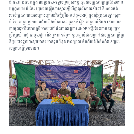
ជាគណៈអធិបតីក្នុង ពិធីប្រគល់-ទទួលទ្រព្យសកម្ម ជូនដល់គ្រួសារក្រីក្រដែលកាន់
បណ្ណសមធម៌ នៃគម្រោងពន្លឿនការស្តារឡើងវិញនូវជីវភាពរស់នៅ និងភាពធន់
របស់គ្រួសារងាយរងគ្រោះក្រោយវិបត្តិកូវីដ-១៩ (ACRP) ក្នុងឃុំអូរស្រឡៅ ស្រុក
ម៉ាឡៃ ខេត្តបន្ទាយមានជ័យ និងឃុំតាសែន ស្រុកកំរៀង ខេត្តបាត់ដំបង ដោយមាន
ការចូលរួមពីលោកស្រី មាស ម៉ៅ តំណាងអង្គការ UNDP មន្ទីរផែនការខេត្ត ក្រុម
ប្រឹក្សាឃុំ អាជ្ញាធរមូលដ្ឋាន និងអ្នកពាក់ព័ន្ធ។ គួរបញ្ជាប់ថាសម្ភារៈដែលគ្រួសារក្រីក្រ
នីមួយៗទទួលបានរួមមាន៖ មាន់ពូជចំនួន ២០ក្បាល ចំណីមាន់ វ៉ាក់សាំង សម្ភារៈ
សម្រាប់ធ្វើទ្រង់មាន់។