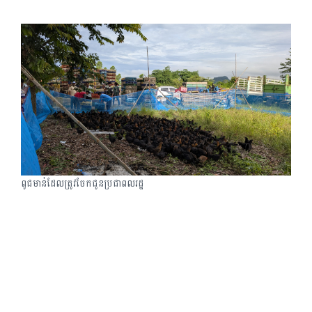
ពូជមាន់ដែលត្រូវចែកជូនប្រជាពលរដ្ឋ