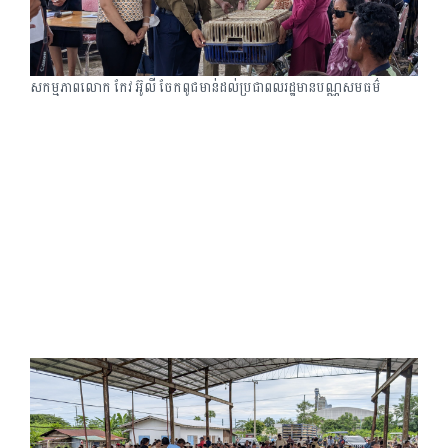
សកម្មភាពលោក កែវ អ៊ូលី ចែកពូជមាន់ដល់ប្រជាពលរដ្ឋមានបណ្ណសមធម៌