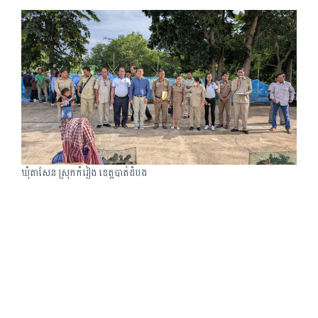
ឃុំតាសែន ស្រុកកំរៀង ខេត្តបាត់ដំបង