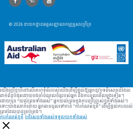
Facebook
Telegram
YouTube
© 2026 នាយកដ្ឋានអត្តសញ្ញាណកម្មគ្រួសារក្រីក្រ
យើងប្រើខូឃីនៅលើគេហទំព័ររបស់យើងដើម្បីផ្តល់ឱ្យអ្នកនូវបទពិសោធន៍ដែល
ពាក់ព័ន្ធបំផុតដោយចងចាំចំណូលចិត្តរបស់អ្នក និងការចូលមើលម្តងទៀត។
ដោយចុច “យល់ព្រមទាំងអស់” អ្នកយល់ព្រមក្នុងការប្រើប្រាស់ខូគីទាំងអស់។
ទោះយ៉ាងណាក៏ដោយ អ្នកអាចចូលទៅកាន់ "ការកំណត់ខូគី" ដើម្បីផ្តល់ការយល់
ព្រមដែលបានគ្រប់គ្រង។
ការកំណត់ខូគី
បដិសេធទាំងអស់
ទទួលយកទាំងអស់