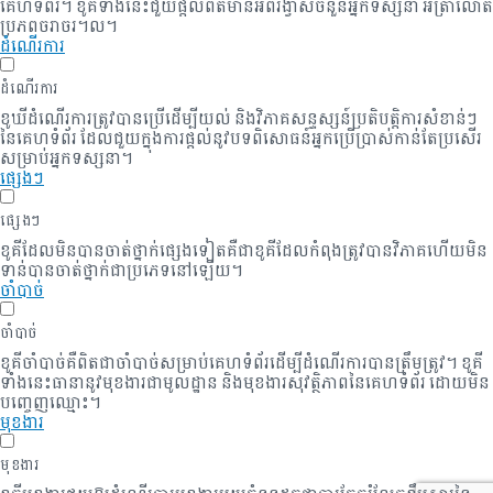
គេហទំព័រ។ ខូគីទាំងនេះជួយផ្តល់ព័ត៌មានអំពីរង្វាស់ចំនួនអ្នកទស្សនា អត្រាលោត
ប្រភពចរាចរ។ល។
ដំណើរការ
ដំណើរការ
ខូឃីដំណើរការត្រូវបានប្រើដើម្បីយល់ និងវិភាគសន្ទស្សន៍ប្រតិបត្តិការសំខាន់ៗ
នៃគេហទំព័រ ដែលជួយក្នុងការផ្តល់នូវបទពិសោធន៍អ្នកប្រើប្រាស់កាន់តែប្រសើរ
សម្រាប់អ្នកទស្សនា។
ផ្សេងៗ
ផ្សេងៗ
ខូគី​ដែល​មិន​បាន​ចាត់​ថ្នាក់​ផ្សេង​ទៀត​គឺ​ជា​ខូគី​ដែល​កំពុង​ត្រូវ​បាន​វិភាគ​ហើយ​មិន​
ទាន់​បាន​ចាត់​ថ្នាក់​ជា​ប្រភេទ​នៅឡើយ។
ចាំបាច់
ចាំបាច់
ខូគីចាំបាច់គឺពិតជាចាំបាច់សម្រាប់គេហទំព័រដើម្បីដំណើរការបានត្រឹមត្រូវ។ ខូគី
ទាំងនេះធានានូវមុខងារជាមូលដ្ឋាន និងមុខងារសុវត្ថិភាពនៃគេហទំព័រ ដោយមិន
បញ្ចេញឈ្មោះ។
មុខងារ
មុខងារ