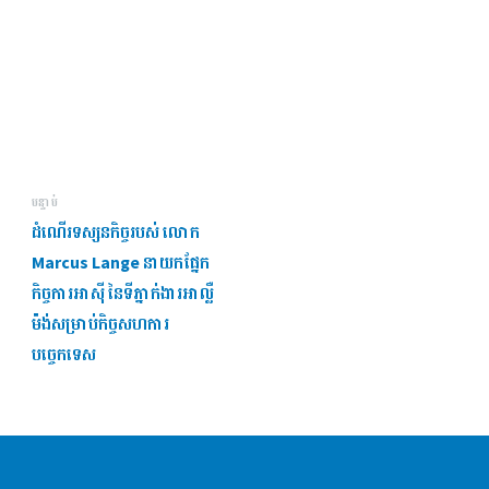
បន្ទាប់
ដំណើរទស្សនកិច្ចរបស់ លោក
Marcus Lange នាយកផ្នែក
កិច្ចការអាស៊ី នៃទីភ្នាក់ងារអាល្លឺ
ម៉ង់សម្រាប់កិច្ចសហការ
បច្ចេកទេស