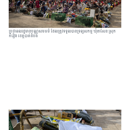
ប្រជាពលរដ្ឋមានបណ្ណសមធម៌ ដែលត្រូវទទួលបានទ្រព្យសកម្ម ឃុំតាសែន ស្រុក
កំរៀង ខេត្តបាត់ដំបង