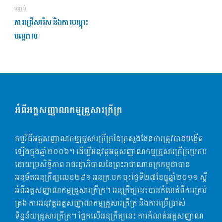
បន្ទាប់
ការជ្រើសរើស និងការបណ្តុះ
បណ្តាល
អំពីអត្តសញ្ញាណកម្មគ្រួសារក្រីក្រ
កម្មវិធីអត្តសញ្ញាណកម្មគ្រួសារក្រីក្រនៃក្រសួងផែនការត្រូវបានបង្កើត
ឡើងក្នុងឆ្មាំ២០០៦។ ដើម្បី​អនុវត្ដអត្តសញ្ញាណកម្មគ្រួសារក្រីក្រប្រកប
ដោយប្រសិទ្ធិភាព រាជរដ្ធាភិបាលនៃព្រះរាជាណាចក្រកម្ពុជាបាន
អនុម័តអនុក្រឹត្យលេខ​២៩១ អនក្រ.បក​ ចុះថ្ងៃទី២៧ខែធ្នូឆ្នាំ២០១១ ស្តី
អំពីអត្តសញ្ញាណកម្មគ្រួសារក្រីក្រ​។​ អនុក្រឹត្យនេះបានកំណត់ពីការគ្រប់
គ្រង ការអនុវត្តអត្តសញ្ញាណកម្មគ្រួសារក្រីក្រ និងការប្រើប្រាស់
ទិន្នន័យគ្រួសារក្រីក្រ។​ ផ្អែកលើអនុក្រឹត្យ​នេះ ការកំណត់អត្តសញ្ញាណ