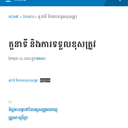
HOME
»
ឯកសារ
»
តួនាទី​ និងការទទួលខុសត្រូវ
តួនាទី​ និងការទទួលខុសត្រូវ
ខែ​កក្កដា 15, 2022
ក្នុង
ឯកសារ
តួនាទី​ និងការទទួលខុសត្រូវ
ទាញយក
មុន
ទិដ្ឋភាពទូទៅនៃ​អត្តសញ្ញាណកម្ម
គ្រួសារក្រីក្រ