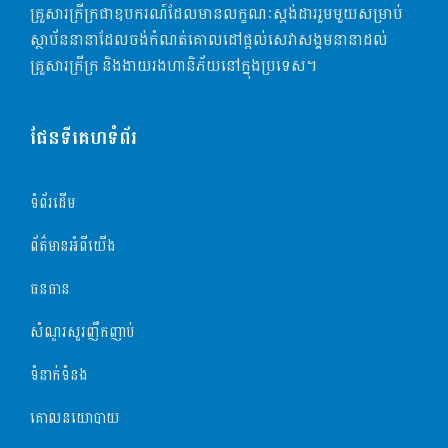
គ្រួសារក្រីក្រជាឧបករណ៍ដែលមានលក្ខណៈ​ស្តង់ដាររួមមួយសម្រាប់
ស្ថាប័ននានាដែលចង់កំណត់គោលដៅផ្ដល់សេវាសង្គមនានាដល់
គ្រួសារក្រីក្រ និងងាយរងហានិភ័យនៅក្នុងប្រទេស។
ផែនទីគេហទំព័រ
ទំព័រដើម
ព័ត៌មានអំពីយើង
ធនធាន
សំណួរសួរញឹកញាប់
ទំនាក់ទំនង
គោលនយោបាយ