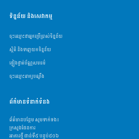
ទិន្នន័យ និងសេវាកម្ម
ចុះឈ្មោះជាអ្នកប្រើប្រាស់ទិន្នន័យ
ស្ថិតិ និងទាញយកទិន្នន័យ
ផ្ទៀងផ្ទាត់ប័ណ្ណសមធម៌
ចុះឈ្មោះពាក្យបណ្តឹង
ព័ត៌មានទំនាក់ទំនង
ព័ត៌មានបន្ថែម សូមទាក់ទង៖
ក្រសួងផែនការ
អាគារថ្មី ជាន់ទី៥​ បន្ទប់៥០៦