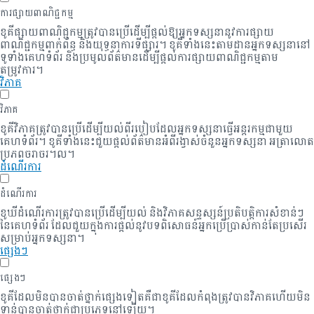
ការផ្សាយពាណិជ្ជកម្ម
ខូគីផ្សាយពាណិជ្ជកម្មត្រូវបានប្រើដើម្បីផ្តល់ឱ្យអ្នកទស្សនានូវការផ្សាយ
ពាណិជ្ជកម្មពាក់ព័ន្ធ និងយុទ្ធនាការទីផ្សារ។ ខូគីទាំងនេះតាមដានអ្នកទស្សនានៅ
ទូទាំងគេហទំព័រ និងប្រមូលព័ត៌មានដើម្បីផ្តល់ការផ្សាយពាណិជ្ជកម្មតាម
តម្រូវការ។
វិភាគ
វិភាគ
ខូគីវិភាគត្រូវបានប្រើដើម្បីយល់ពីរបៀបដែលអ្នកទស្សនាធ្វើអន្តរកម្មជាមួយ
គេហទំព័រ។ ខូគីទាំងនេះជួយផ្តល់ព័ត៌មានអំពីរង្វាស់ចំនួនអ្នកទស្សនា អត្រាលោត
ប្រភពចរាចរ។ល។
ដំណើរការ
ដំណើរការ
ខូឃីដំណើរការត្រូវបានប្រើដើម្បីយល់ និងវិភាគសន្ទស្សន៍ប្រតិបត្តិការសំខាន់ៗ
នៃគេហទំព័រ ដែលជួយក្នុងការផ្តល់នូវបទពិសោធន៍អ្នកប្រើប្រាស់កាន់តែប្រសើរ
សម្រាប់អ្នកទស្សនា។
ផ្សេងៗ
ផ្សេងៗ
ខូគី​ដែល​មិន​បាន​ចាត់​ថ្នាក់​ផ្សេង​ទៀត​គឺ​ជា​ខូគី​ដែល​កំពុង​ត្រូវ​បាន​វិភាគ​ហើយ​មិន​
ទាន់​បាន​ចាត់​ថ្នាក់​ជា​ប្រភេទ​នៅឡើយ។