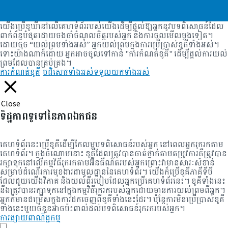
យើងប្រើខូឃីនៅលើគេហទំព័ររបស់យើងដើម្បីផ្តល់ឱ្យអ្នកនូវបទពិសោធន៍ដែល
ពាក់ព័ន្ធបំផុតដោយចងចាំចំណូលចិត្តរបស់អ្នក និងការចូលមើលម្តងទៀត។
ដោយចុច “យល់ព្រមទាំងអស់” អ្នកយល់ព្រមក្នុងការប្រើប្រាស់ខូគីទាំងអស់។
ទោះយ៉ាងណាក៏ដោយ អ្នកអាចចូលទៅកាន់ "ការកំណត់ខូគី" ដើម្បីផ្តល់ការយល់
ព្រមដែលបានគ្រប់គ្រង។
ការកំណត់ខូគី
បដិសេធទាំងអស់
ទទួលយកទាំងអស់
Close
ទិដ្ឋភាពទូទៅនៃភាពឯកជន
គេហទំព័រនេះប្រើខូគីដើម្បីកែលម្អបទពិសោធន៍របស់អ្នក នៅពេលអ្នករុករកតាម
គេហទំព័រ។ ក្នុងចំណោមនោះ ខូគីដែលត្រូវបានចាត់ថ្នាក់តាមតម្រូវការគឺត្រូវបាន
រក្សាទុកនៅលើកម្មវិធីរុករកតាមអ៊ីនធឺណិតរបស់អ្នកព្រោះវាមានសារៈសំខាន់
សម្រាប់ដំណើរការមុខងារជាមូលដ្ឋាននៃគេហទំព័រ។ យើងក៏ប្រើខូគីភាគីទីបី
ដែលជួយយើងវិភាគ និងយល់ពីរបៀបដែលអ្នកប្រើគេហទំព័រនេះ។ ខូគីទាំងនេះ
នឹងត្រូវបានរក្សាទុកនៅក្នុងកម្មវិធីរុករករបស់អ្នកដោយមានការយល់ព្រមពីអ្នក។
អ្នក​ក៏​មាន​ជម្រើស​ក្នុង​ការ​ដក​ចេញ​ពី​ខូគី​ទាំងនេះ​ដែរ។ ប៉ុន្តែការមិនប្រើប្រាស់ខូគី
ទាំងនេះមួយចំនួនអាចប៉ះពាល់ដល់បទពិសោធន៍រុករករបស់អ្នក។
ការផ្សាយពាណិជ្ជកម្ម