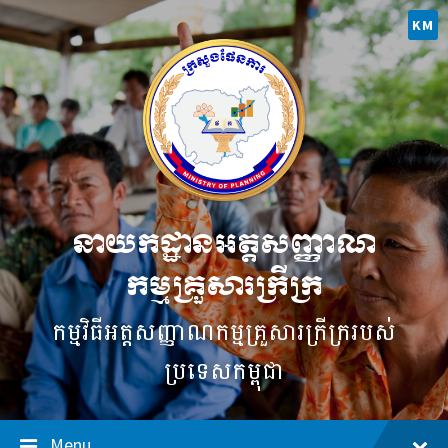
Skip
Skip
Skip
to
to
to
KM
content
main
footer
navigation
នាយកដ្ឋានអត្តសញ្ញាណ
កម្មគ្រួសារក្រីក្រ
កម្មវិធី​អត្តសញ្ញាណ​កម្ម​គ្រួសារ​ក្រីក្ររបស់
ប្រទេសកម្ពុជា
Menu