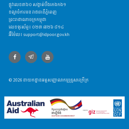
ផ្លូវលេខ៣៦០ សង្កាត់បឹងកេងកង១
ខណ្ឌចំការមន រាជធានីភ្នំពេញ
ព្រះរាជាណាចក្រកម្ពុជា
លេខទូរស័ព្ទ៖
០២៣​​ ៧២៦ ៨១៤
អ៊ីម៉ែល៖
support@idpoor.gov.kh
Facebook
Telegram
YouTube
© 2026 នាយកដ្ឋានអត្តសញ្ញាណកម្មគ្រួសារក្រីក្រ